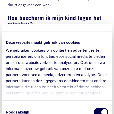
duurt ongeveer een week.
Hoe bescherm ik mijn kind tegen het
rotavirus?
Er bestaat een vaccinatie tegen het rotavirus. Kinderen
Deze website maakt gebruik van cookies
geboren vanaf 1-1-2024 krijgen het vaccin tegen
rotavirus aangeboden
via het
We gebruiken cookies om content en advertenties te
Rijksvaccinatieprogramma.
personaliseren, om functies voor social media te bieden
De bescherming duurt minimaal 3 jaar. In de meest
en om ons websiteverkeer te analyseren. Ook delen we
kwetsbare leeftijd zijn kinderen hiermee beschermd.
informatie over uw gebruik van onze site met onze
partners voor social media, adverteren en analyse. Deze
De vaccinatie is geen prik, maar wordt met druppeltjes
partners kunnen deze gegevens combineren met andere
in de mond toegediend.
informatie die u aan ze heeft verstrekt of die ze hebben
verzameld op basis van uw gebruik van hun services.
Omdat de vaccinatie is opgenomen in het
rijksvaccinatieprogramma wordt de vaccinatie niet meer
Toestemmingsselectie
via het 'vaccinaties op maat' programma aangeboden.
Noodzakelijk