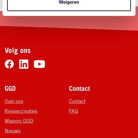
Weigeren
Volg ons
Voet
GGD
Contact
Over ons
Contact
Reisvaccinaties
FAQ
Waarom GGD
Nieuws