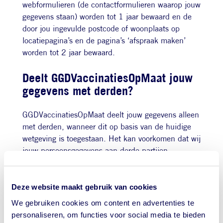
webformulieren (de contactformulieren waarop jouw
gegevens staan) worden tot 1 jaar bewaard en de
door jou ingevulde postcode of woonplaats op
locatiepagina’s en de pagina’s ‘afspraak maken’
worden tot 2 jaar bewaard.
Deelt GGDVaccinatiesOpMaat jouw
gegevens met derden?
GGDVaccinatiesOpMaat deelt jouw gegevens alleen
met derden, wanneer dit op basis van de huidige
wetgeving is toegestaan. Het kan voorkomen dat wij
jouw persoonsgegevens aan derde partijen
verstrekken, omdat:
wij hen hebben ingeschakeld om bepaalde
Deze website maakt gebruik van cookies
gegevens te verwerken;
We gebruiken cookies om content en advertenties te
dat nodig is om de overeenkomst met je uit te
personaliseren, om functies voor social media te bieden
voeren;