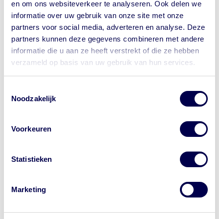
en om ons websiteverkeer te analyseren. Ook delen we
je hier toestemming voor geeft;
informatie over uw gebruik van onze site met onze
wij hier een gerechtvaardigd belang bij hebben;
partners voor social media, adverteren en analyse. Deze
wij dat wettelijk verplicht zijn (bijvoorbeeld als de
partners kunnen deze gegevens combineren met andere
politie dat eist bij een vermoeden van een
informatie die u aan ze heeft verstrekt of die ze hebben
misdrijf).
verzameld op basis van uw gebruik van hun services.
Alle medewerkers werkzaam bij de GGD’en die
Toestemmingsselectie
aangesloten zijn bij GGDVaccinatiesOpMaat
Noodzakelijk
hebben geheimhoudingsplicht met betrekking tot
jouw persoonsgegevens. Daarnaast is er een
medisch beroepsgeheim.
Voorkeuren
Worden jouw persoonsgegevens
Statistieken
verwerkt buiten Europa?
Om de website en haar functionaliteiten mogelijk te
Marketing
maken, kan GGDVaccinatiesOpMaat, of één van
haar (sub-)verwerkers uw persoonsgegevens