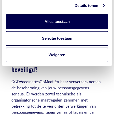
verstrekken aan partijen die zijn gevestigd buiten
Details tonen
Nederland. GGDVaccinatiesOpMaat doet dit alleen
indien er sprake is van een passend
beschermingsniveau voor de verwerking van
Alles toestaan
persoonsgegevens. Dit betekent dat er afspraken
worden gemaakt over de omgang met
persoonsgegevens. Jouw gegevens worden niet
Selectie toestaan
verwerkt buiten de Europese Economische Ruimte
(EER).
Weigeren
Worden jouw persoonsgegevens
beveiligd?
GGDVaccinatiesOpMaat én haar verwerkers nemen
de bescherming van jouw persoonsgegevens
serieus. Er worden zowel technische als
organisatorische maatregelen genomen met
betrekking tot de te verrichten verwerkingen van
persoonsgegevens, tegen verlies of tegen enige