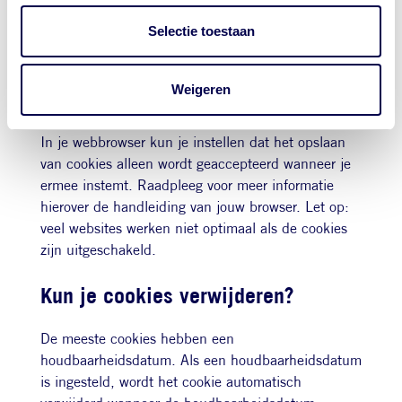
Selectie toestaan
De Privacyverklaring van Google, waarnaar
verwezen wordt in tabel, kun je
hier lezen >>>
Weigeren
Kun je cookies uitschakelen?
In je webbrowser kun je instellen dat het opslaan
van cookies alleen wordt geaccepteerd wanneer je
ermee instemt. Raadpleeg voor meer informatie
hierover de handleiding van jouw browser. Let op:
veel websites werken niet optimaal als de cookies
zijn uitgeschakeld.
Kun je cookies verwijderen?
De meeste cookies hebben een
houdbaarheidsdatum. Als een houdbaarheidsdatum
is ingesteld, wordt het cookie automatisch