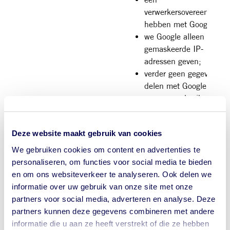
verwerkersovereenkomst
hebben met Google;
we Google alleen
gemaskeerde IP-
adressen geven;
verder geen gegevens
delen met Google;
we geen gebruik maken
van andere Google
diensten in combinatie
Deze website maakt gebruik van cookies
met Google.
We gebruiken cookies om content en advertenties te
personaliseren, om functies voor social media te bieden
Google Tag
Functioneel
Cookies van Google Tag
en om ons websiteverkeer te analyseren. Ook delen we
manager
manager maken het
informatie over uw gebruik van onze site met onze
mogelijk om scripts van
partners voor social media, adverteren en analyse. Deze
andere cookies in te
Google
partners kunnen deze gegevens combineren met andere
laden. Google Tag
LLC,
informatie die u aan ze heeft verstrekt of die ze hebben