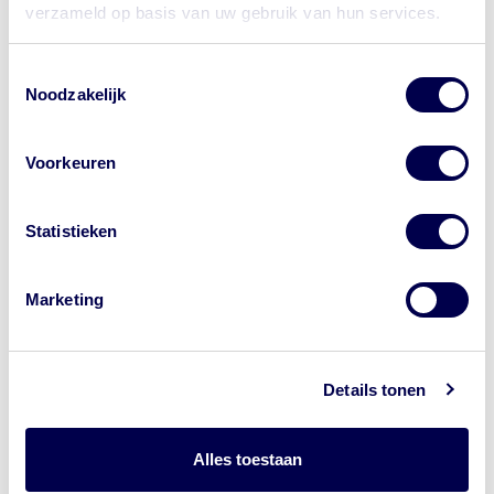
Manager is puur
Ireland
verzameld op basis van uw gebruik van hun services.
functioneel en wordt niet
gebruikt voor het
Toestemmingsselectie
verzamelen van
Noodzakelijk
persoonsgegevens.
First Party
Functioneel
Deze cookies maken
Voorkeuren
Cookies
noodzakelijke
met puur
functionaliteiten van de
Statistieken
functionele
website mogelijk, zoals
doeleinden
het onthouden van
gekozen taal, het vertalen
Marketing
van de tekst op de
website naar spraak en of
er toestemming is gegeven
Details tonen
voor cookies, het tonen
van de cookiebanner etc.
Alles toestaan